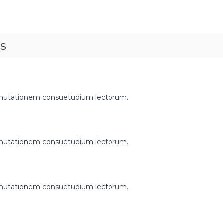
ts
r mutationem consuetudium lectorum.
r mutationem consuetudium lectorum.
r mutationem consuetudium lectorum.