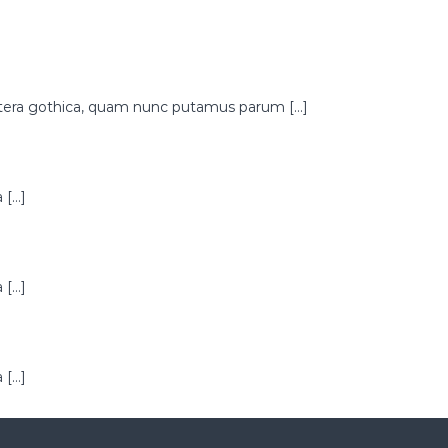
ttera gothica, quam nunc putamus parum […]
 […]
 […]
 […]