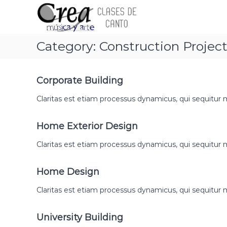
S
C
C
a
l
l
l
a
a
t
s
s
Category:
Construction Projec
a
e
e
r
s
s
a
d
d
l
Corporate Building
e
c
e
C
Claritas est etiam processus dynamicus, qui sequitu
o
C
a
n
n
a
t
t
Home Exterior Design
n
e
o
t
n
Claritas est etiam processus dynamicus, qui sequitu
e
o
i
n
e
d
C
Home Design
o
n
r
P
e
Claritas est etiam processus dynamicus, qui sequitu
a
i
M
n
University Building
ú
t