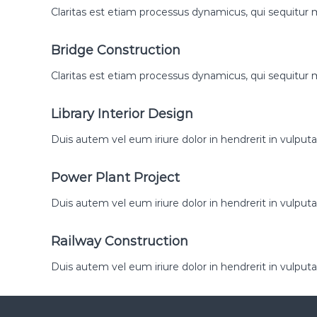
s
Claritas est etiam processus dynamicus, qui sequitu
o
i
–
c
C
Bridge Construction
a
r
y
Claritas est etiam processus dynamicus, qui sequit
A
e
r
a
t
Library Interior Design
M
e
ú
Duis autem vel eum iriure dolor in hendrerit in vulputa
s
i
Power Plant Project
c
a
Duis autem vel eum iriure dolor in hendrerit in vulputa
y
A
Railway Construction
r
Duis autem vel eum iriure dolor in hendrerit in vulputa
t
e