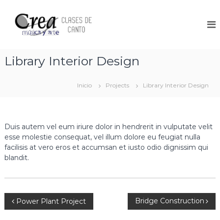
S
a
C
C
l
l
l
a
t
a
s
a
s
e
r
Library Interior Design
s
e
a
d
s
l
e
d
C
Inicio
Projects
Library Interior Design
c
a
o
e
n
n
C
t
t
a
o
Duis autem vel eum iriure dolor in hendrerit in vulputate velit
e
e
n
esse molestie consequat, vel illum dolore eu feugiat nulla
n
n
t
facilisis at vero eros et accumsan et iusto odio dignissim qui
C
i
o
r
blandit.
d
e
e
o
a
n
M
P
ú
N
s
Bridge Construction
Power Plant Project
i
i
n
c