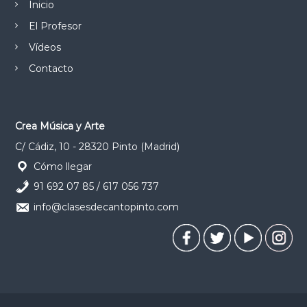
e
Inicio
El Profesor
e
Vídeos
n
Contacto
t
r
Crea Música y Arte
C/ Cádiz, 10 - 28320 Pinto (Madrid)
a
Cómo llegar
91 692 07 85 / 617 056 737
d
info@clasesdecantopinto.com
a
s